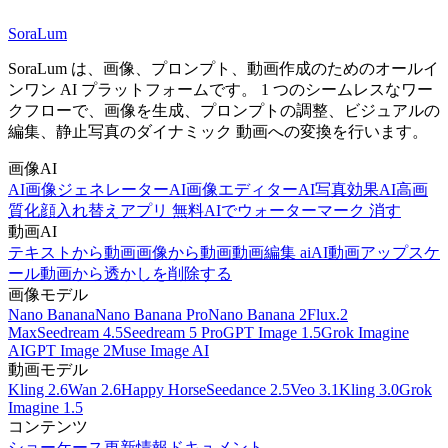
SoraLum
SoraLum は、画像、プロンプト、動画作成のためのオールイ
ンワン AI プラットフォームです。 1 つのシームレスなワー
クフローで、画像を生成、プロンプトの調整、ビジュアルの
編集、静止写真のダイナミック 動画への変換を行います。
画像AI
AI画像ジェネレーター
AI画像エディター
AI写真効果
AI高画
質化
顔入れ替えアプリ 無料
AIでウォーターマーク 消す
動画AI
テキストから動画
画像から動画
動画編集 ai
AI動画アップスケ
ール
動画から透かしを削除する
画像モデル
Nano Banana
Nano Banana Pro
Nano Banana 2
Flux.2
Max
Seedream 4.5
Seedream 5 Pro
GPT Image 1.5
Grok Imagine
AI
GPT Image 2
Muse Image AI
動画モデル
Kling 2.6
Wan 2.6
Happy Horse
Seedance 2.5
Veo 3.1
Kling 3.0
Grok
Imagine 1.5
コンテンツ
ショーケース
更新情報
ドキュメント