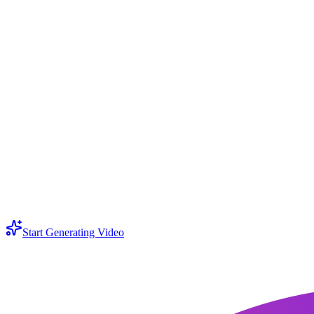
ling 3.0は生成ワークフロー内で音声に対応していますか？
ling 3.0はテキストだけでなく画像でもガイドできますか？
ぜkling 3.0 unlimitedと検索されるのですか？
ling video 3.0で良い結果を得るにはどうプロンプトを書けばよいです
か？
ling 3.0はKling 2.6と何が違いますか？
Start Generating Video