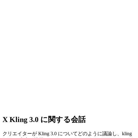
が変わっても顔、スタイリング、小物、環境をより安定して
保てます。
ストーリーボードとカメラ制御
フレーミング、テンポ、ショットごとの役割を細かく指定
し、同じシーケンス内で各カットに異なる意図を持たせられ
ます。
多言語クリエイティブへの対応
kling ai 3.0は、音声と映像の整合性が重要な地域向け解説、
会話中心のシーン、クリエイターコンテンツに活用しやすい
モデルです。
X Kling 3.0 に関する会話
クリエイターが Kling 3.0 についてどのように議論し、kling