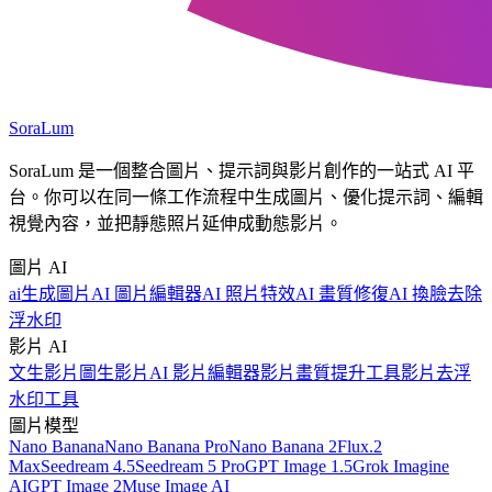
SoraLum
SoraLum 是一個整合圖片、提示詞與影片創作的一站式 AI 平
台。你可以在同一條工作流程中生成圖片、優化提示詞、編輯
視覺內容，並把靜態照片延伸成動態影片。
圖片 AI
ai生成圖片
AI 圖片編輯器
AI 照片特效
AI 畫質修復
AI 換臉
去除
浮水印
影片 AI
文生影片
圖生影片
AI 影片編輯器
影片畫質提升工具
影片去浮
水印工具
圖片模型
Nano Banana
Nano Banana Pro
Nano Banana 2
Flux.2
Max
Seedream 4.5
Seedream 5 Pro
GPT Image 1.5
Grok Imagine
AI
GPT Image 2
Muse Image AI