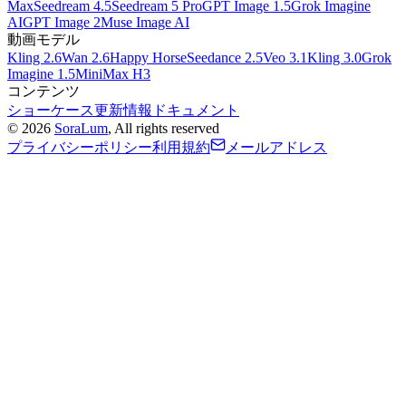
Max
Seedream 4.5
Seedream 5 Pro
GPT Image 1.5
Grok Imagine
AI
GPT Image 2
Muse Image AI
動画モデル
Kling 2.6
Wan 2.6
Happy Horse
Seedance 2.5
Veo 3.1
Kling 3.0
Grok
Imagine 1.5
MiniMax H3
コンテンツ
ショーケース
更新情報
ドキュメント
©
2026
SoraLum
, All rights reserved
プライバシーポリシー
利用規約
メールアドレス