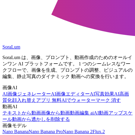
SoraLum
SoraLum は、画像、プロンプト、動画作成のためのオールイ
ンワン AI プラットフォームです。 1 つのシームレスなワー
クフローで、画像を生成、プロンプトの調整、ビジュアルの
編集、静止写真のダイナミック 動画への変換を行います。
画像AI
AI画像ジェネレーター
AI画像エディター
AI写真効果
AI高画
質化
顔入れ替えアプリ 無料
AIでウォーターマーク 消す
動画AI
テキストから動画
画像から動画
動画編集 ai
AI動画アップスケ
ール
動画から透かしを削除する
画像モデル
Nano Banana
Nano Banana Pro
Nano Banana 2
Flux.2