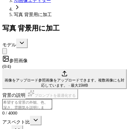
AI画像エディター
写真 背景用に加工
写真 背景用に加工
モデル
参照画像
(
0/4
)
画像をアップロード
参照画像をアップロードできます。複数画像にも対
応しています。
·
最大15MB
背景の説明
プロンプトを最適化する
0
/
4000
アスペクト比