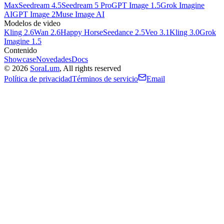
Max
Seedream 4.5
Seedream 5 Pro
GPT Image 1.5
Grok Imagine
AI
GPT Image 2
Muse Image AI
Modelos de video
Kling 2.6
Wan 2.6
Happy Horse
Seedance 2.5
Veo 3.1
Kling 3.0
Grok
Imagine 1.5
Contenido
Showcase
Novedades
Docs
©
2026
SoraLum
, All rights reserved
Política de privacidad
Términos de servicio
Email