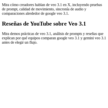
Mira cómo creadores hablan de veo 3.1 en X, incluyendo pruebas
de prompt, calidad de movimiento, sincronía de audio y
comparaciones alrededor de google veo 3.1.
Reseñas de YouTube sobre Veo 3.1
Mira demos prácticas de veo 3.1, análisis de prompts y reseñas que
explican por qué equipos comparan google veo 3.1 y gemini veo 3.1
antes de elegir un flujo.
Looking for more related tutorials? Read the
Model AI blog
.
ara qué se usa mejor este modelo?