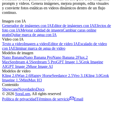
prompts y videos. Genera imágenes, mejora prompts, edita visuales
y convierte fotos estáticas en videos dinámicos dentro de un flujo
continuo.
Imagen con IA
Generador de imágenes con IA
Editor de imágenes con IA
Efectos de
foto con IA
Mejorar calidad de imagen
Cambiar caras online
gratis
Quitar marca de agua con IA
Video con IA
Texto a video
Imagen a video
Editor de video IA
Escalado de video
con IA
Eliminar marca de agua de video
Modelos de imagen
Nano Banana
Nano Banana Pro
Nano Banana 2
Flux.2
Max
Seedream 4.5
Seedream 5 Pro
GPT Image 1.5
Grok Imagine
AI
GPT Image 2
Muse Image AI
Modelos de video
Kling 2.6
Wan 2.6
Happy Horse
Seedance 2.5
Veo 3.1
Kling 3.0
Grok
Imagine 1.5
MiniMax H3
Contenido
Showcase
Novedades
Docs
©
2026
SoraLum
, All rights reserved
Política de privacidad
Términos de servicio
Email