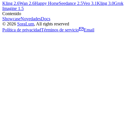
Kling 2.6
Wan 2.6
Happy Horse
Seedance 2.5
Veo 3.1
Kling 3.0
Grok
Imagine 1.5
Contenido
Showcase
Novedades
Docs
©
2026
SoraLum
, All rights reserved
Política de privacidad
Términos de servicio
Email