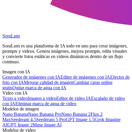
SoraLum
SoraLum es una plataforma de IA todo en uno para crear imágenes,
prompts y videos. Genera imágenes, mejora prompts, edita visuales
y convierte fotos estáticas en videos dinámicos dentro de un flujo
continuo.
Imagen con IA
Generador de imágenes con IA
Editor de imágenes con IA
Efectos de
foto con IA
Mejorar calidad de imagen
Cambiar caras online
gratis
Quitar marca de agua con IA
Video con IA
Texto a video
Imagen a video
Editor de video IA
Escalado de video
con IA
Eliminar marca de agua de video
Modelos de imagen
Nano Banana
Nano Banana Pro
Nano Banana 2
Flux.2
Max
Seedream 4.5
Seedream 5 Pro
GPT Image 1.5
Grok Imagine
AI
GPT Image 2
Muse Image AI
Modelos de video