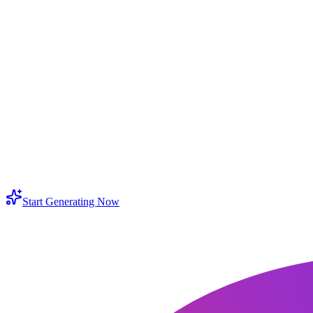
ué mejora realmente un convertidor para mejorar calidad de imagen?
uedo usarlo para miniaturas, blogs y anuncios?
irve para fotos antiguas o impresiones escaneadas?
ómo mantengo colores naturales al mejorar imagen con IA?
uede ayudar a aumentar calidad de imagen para pantallas grandes?
Start Generating Now