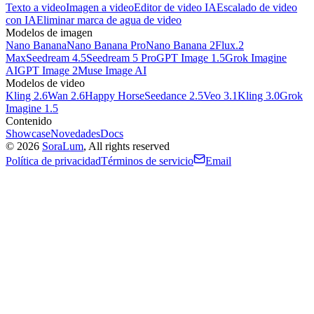
Texto a video
Imagen a video
Editor de video IA
Escalado de video
con IA
Eliminar marca de agua de video
Modelos de imagen
Nano Banana
Nano Banana Pro
Nano Banana 2
Flux.2
Max
Seedream 4.5
Seedream 5 Pro
GPT Image 1.5
Grok Imagine
AI
GPT Image 2
Muse Image AI
Modelos de video
Kling 2.6
Wan 2.6
Happy Horse
Seedance 2.5
Veo 3.1
Kling 3.0
Grok
Imagine 1.5
Contenido
Showcase
Novedades
Docs
©
2026
SoraLum
, All rights reserved
Política de privacidad
Términos de servicio
Email