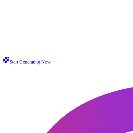
uedo cambiar fondo a imagen con mi propio estilo?
ué pasa si quiero cambiar fondo a foto online gratis?
uedo cambiar el color de fondo o añadir fondo blanco?
uándo conviene usar fondo blanco al cambiar fondo de imagen?
Start Generating Now