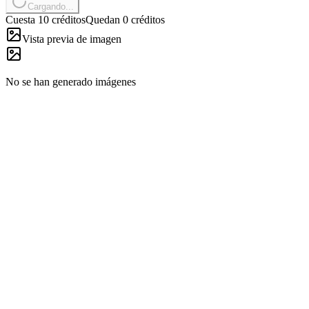
Cargando...
Cuesta 10 créditos
Quedan 0 créditos
Vista previa de imagen
No se han generado imágenes
01
Cambiador de fondo por prompt
Convierte una descripción breve en un muro de estudio, un set de
marca o una escena de estilo de vida. Así puedes cambiar fondo de
imagen sin máscaras ni capas manuales.