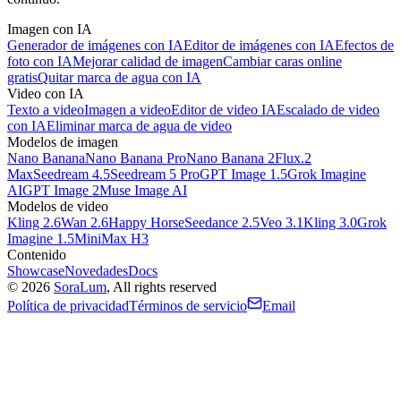
Imagen con IA
Generador de imágenes con IA
Editor de imágenes con IA
Efectos de
foto con IA
Mejorar calidad de imagen
Cambiar caras online
gratis
Quitar marca de agua con IA
Video con IA
Texto a video
Imagen a video
Editor de video IA
Escalado de video
con IA
Eliminar marca de agua de video
Modelos de imagen
Nano Banana
Nano Banana Pro
Nano Banana 2
Flux.2
Max
Seedream 4.5
Seedream 5 Pro
GPT Image 1.5
Grok Imagine
AI
GPT Image 2
Muse Image AI
Modelos de video
Kling 2.6
Wan 2.6
Happy Horse
Seedance 2.5
Veo 3.1
Kling 3.0
Grok
Imagine 1.5
MiniMax H3
Contenido
Showcase
Novedades
Docs
©
2026
SoraLum
, All rights reserved
Política de privacidad
Términos de servicio
Email