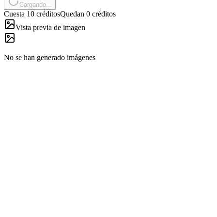
Cargando...
Cuesta 10 créditos
Quedan 0 créditos
Vista previa de imagen
No se han generado imágenes
01
Edición rápida en el navegador
El flujo para eliminar objetos de fotos es directo: sube tu imagen,
indica el elemento no deseado, genera la edición y descarga un