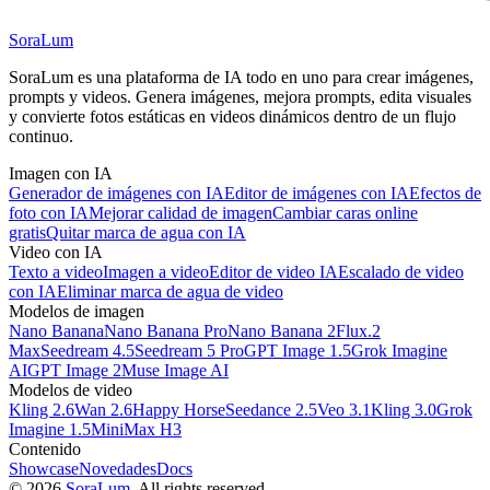
SoraLum
SoraLum es una plataforma de IA todo en uno para crear imágenes,
prompts y videos. Genera imágenes, mejora prompts, edita visuales
y convierte fotos estáticas en videos dinámicos dentro de un flujo
continuo.
Imagen con IA
Generador de imágenes con IA
Editor de imágenes con IA
Efectos de
foto con IA
Mejorar calidad de imagen
Cambiar caras online
gratis
Quitar marca de agua con IA
Video con IA
Texto a video
Imagen a video
Editor de video IA
Escalado de video
con IA
Eliminar marca de agua de video
Modelos de imagen
Nano Banana
Nano Banana Pro
Nano Banana 2
Flux.2
Max
Seedream 4.5
Seedream 5 Pro
GPT Image 1.5
Grok Imagine
AI
GPT Image 2
Muse Image AI
Modelos de video
Kling 2.6
Wan 2.6
Happy Horse
Seedance 2.5
Veo 3.1
Kling 3.0
Grok
Imagine 1.5
MiniMax H3
Contenido
Showcase
Novedades
Docs
©
2026
SoraLum
, All rights reserved