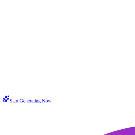
uedo eliminar objeto de imagen sin Photoshop?
ómo puedo quitar objeto de imagen con mejor resultado?
irve para texto, logos o personas al fondo?
uedo eliminar partes de una imagen sin cambiar el resto?
orrar objetos de fotos reduce la calidad de la imagen?
ecesito experiencia de edición para eliminar objetos de fotos?
Start Generating Now