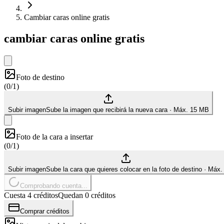
Cambiar caras online gratis
cambiar caras online gratis
Foto de destino
(
0/1
)
Subir imagen
Sube la imagen que recibirá la nueva cara
·
Máx. 15 MB
Foto de la cara a insertar
(
0/1
)
Subir imagen
Sube la cara que quieres colocar en la foto de destino
·
Máx.
Comprobando cuenta...
Cuesta 4 créditos
Quedan 0 créditos
Comprar créditos