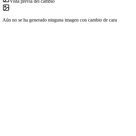
Vista previa del cambio
Aún no se ha generado ninguna imagen con cambio de cara
01
Fusión facial natural
El modelo analiza ángulo, expresión y tono de piel para que cambiar ca
02
Flujo con dos imágenes
Sube una foto de destino y una foto con la cara de origen; la IA se en